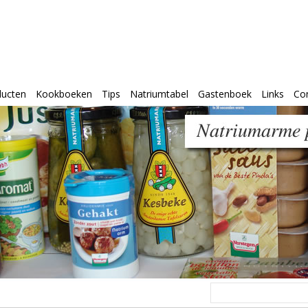
ducten
Kookboeken
Tips
Natriumtabel
Gastenboek
Links
Co