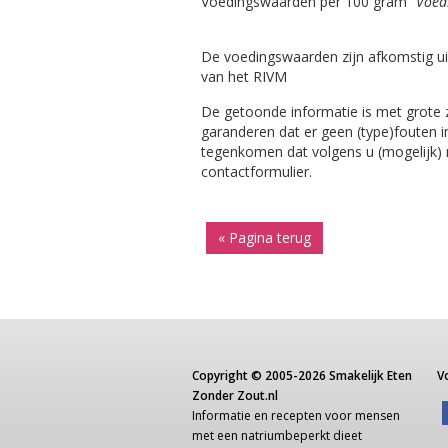
Voedingswaarden per 100 gram
"Voed
De voedingswaarden zijn afkomstig ui
van het RIVM
De getoonde informatie is met grote
garanderen dat er geen (type)fouten i
tegenkomen dat volgens u (mogelijk) ni
contactformulier.
« Pagina terug
Copyright ©
2005-2026
Smakelijk Eten
V
Zonder Zout.nl
Informatie
en recepten voor
mensen
met een
natriumbeperkt dieet