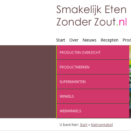
Start
Over
Nieuws
Recepten
Pro
PRODUCTEN OVERZICHT
PRODUCTMERKEN
SUPERMARKTEN
WINKELS
WEBWINKELS
U bent hier:
Start
»
Natriumtabel