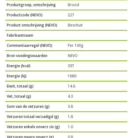
Productgroep, omschrijving
Brood
Productcode (NEVO)
227
Product omschrijving (NEVO)
Beschuit
Fabrikantnaam
Commentaarregel (NEVO)
Per 100g
Bron voedingswaarden
NEVO
Energie (kcal)
397
Energie (kJ)
1680
Eiwit, totaal (g)
14.6
Vet, totaal (g)
4.3
Som van de vetzuren (g)
3.8
Vetzuren totaal verzadigd (g)
1.8
Vetzuren enkelv onverz cis (g)
1.0
Vetzuren meerv onverz (g)
0.8