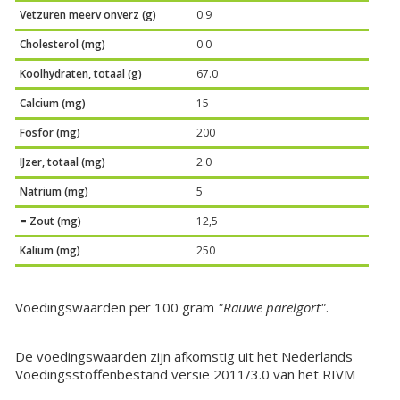
Vetzuren meerv onverz (g)
0.9
Cholesterol (mg)
0.0
Koolhydraten, totaal (g)
67.0
Calcium (mg)
15
Fosfor (mg)
200
IJzer, totaal (mg)
2.0
Natrium (mg)
5
= Zout (mg)
12,5
Kalium (mg)
250
Voedingswaarden per 100 gram
"Rauwe parelgort"
.
De voedingswaarden zijn afkomstig uit het Nederlands
Voedingsstoffenbestand versie 2011/3.0 van het RIVM