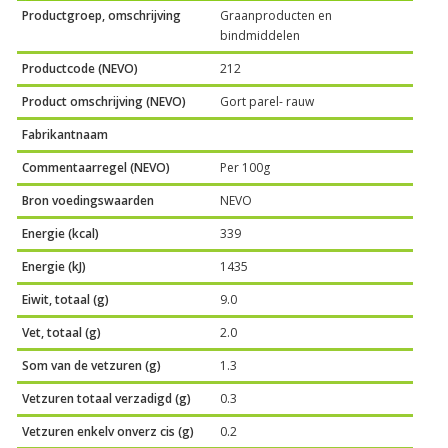
Productgroep, omschrijving
Graanproducten en
bindmiddelen
Productcode (NEVO)
212
Product omschrijving (NEVO)
Gort parel- rauw
Fabrikantnaam
Commentaarregel (NEVO)
Per 100g
Bron voedingswaarden
NEVO
Energie (kcal)
339
Energie (kJ)
1435
Eiwit, totaal (g)
9.0
Vet, totaal (g)
2.0
Som van de vetzuren (g)
1.3
Vetzuren totaal verzadigd (g)
0.3
Vetzuren enkelv onverz cis (g)
0.2