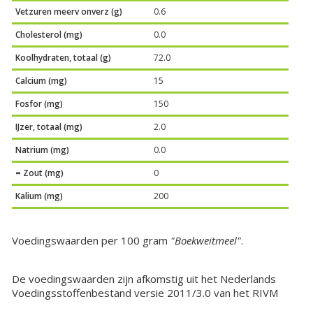
Vetzuren meerv onverz (g)
0.6
Cholesterol (mg)
0.0
Koolhydraten, totaal (g)
72.0
Calcium (mg)
15
Fosfor (mg)
150
IJzer, totaal (mg)
2.0
Natrium (mg)
0.0
= Zout (mg)
0
Kalium (mg)
200
Voedingswaarden per 100 gram
"Boekweitmeel"
.
De voedingswaarden zijn afkomstig uit het Nederlands
Voedingsstoffenbestand versie 2011/3.0 van het RIVM