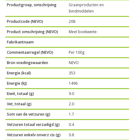
Productgroep, omschrijving
Graanproducten en
bindmiddelen
Productcode (NEVO)
208
Product omschrijving (NEVO)
Meel boekweite-
Fabrikantnaam
Commentaarregel (NEVO)
Per 100g
Bron voedingswaarden
NEVO
Energie (kcal)
353
Energie (kJ)
1496
Eiwit, totaal (g)
9.0
Vet, totaal (g)
2.0
Som van de vetzuren (g)
1.7
Vetzuren totaal verzadigd (g)
0.4
Vetzuren enkelv onverz cis (g)
0.8