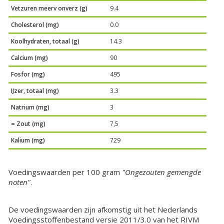
Vetzuren meerv onverz (g)
9.4
Cholesterol (mg)
0.0
Koolhydraten, totaal (g)
14.3
Calcium (mg)
90
Fosfor (mg)
495
IJzer, totaal (mg)
3.3
Natrium (mg)
3
= Zout (mg)
7,5
Kalium (mg)
729
Voedingswaarden per 100 gram
"Ongezouten gemengde
noten"
.
De voedingswaarden zijn afkomstig uit het Nederlands
Voedingsstoffenbestand versie 2011/3.0 van het RIVM