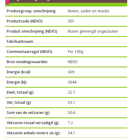
Productgroep, omschrijving
Noten, zaden en snacks
Productcode (NEVO)
207
Product omschrijving (NEVO)
Noten gemengd ongezouten
Fabrikantnaam
Commentaarregel (NEVO)
Per 100g
Bron voedingswaarden
NEVO
Energie (kcal)
639
Energie (kJ)
2644
Eiwit, totaal (g)
22.7
Vet, totaal (g)
53.1
Som van de vetzuren (g)
50.6
Vetzuren totaal verzadigd (g)
7.2
Vetzuren enkelv onverz cis (g)
34.1