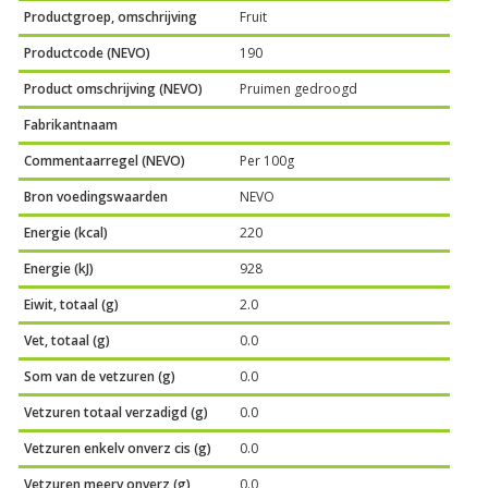
Productgroep, omschrijving
Fruit
Productcode (NEVO)
190
Product omschrijving (NEVO)
Pruimen gedroogd
Fabrikantnaam
Commentaarregel (NEVO)
Per 100g
Bron voedingswaarden
NEVO
Energie (kcal)
220
Energie (kJ)
928
Eiwit, totaal (g)
2.0
Vet, totaal (g)
0.0
Som van de vetzuren (g)
0.0
Vetzuren totaal verzadigd (g)
0.0
Vetzuren enkelv onverz cis (g)
0.0
Vetzuren meerv onverz (g)
0.0