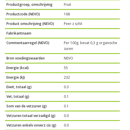
Productgroep, omschrijving
Fruit
Productcode (NEVO)
168
Product omschrijving (NEVO)
Peer z schil
Fabrikantnaam
Commentaarregel (NEVO)
Per 100g. bevat 0,3 g organische
zuren
Bron voedingswaarden
NEVO
Energie (kcal)
55
Energie (kJ)
232
Eiwit, totaal (g)
0.3
Vet, totaal (g)
0.1
Som van de vetzuren (g)
0.1
Vetzuren totaal verzadigd (g)
0.0
Vetzuren enkelv onverz cis (g)
0.0