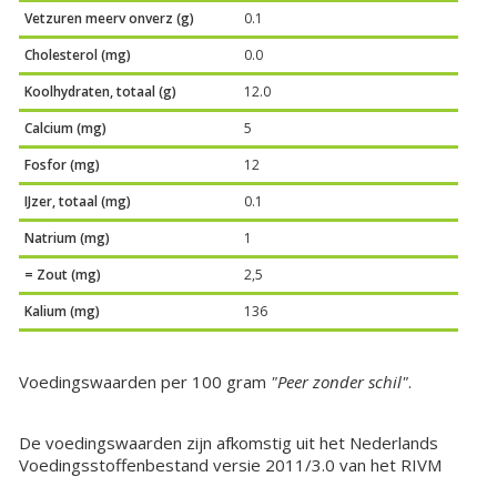
Vetzuren meerv onverz (g)
0.1
Cholesterol (mg)
0.0
Koolhydraten, totaal (g)
12.0
Calcium (mg)
5
Fosfor (mg)
12
IJzer, totaal (mg)
0.1
Natrium (mg)
1
= Zout (mg)
2,5
Kalium (mg)
136
Voedingswaarden per 100 gram
"Peer zonder schil"
.
De voedingswaarden zijn afkomstig uit het Nederlands
Voedingsstoffenbestand versie 2011/3.0 van het RIVM