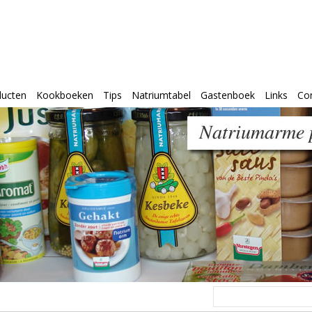
ducten
Kookboeken
Tips
Natriumtabel
Gastenboek
Links
Co