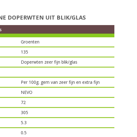
NE DOPERWTEN UIT BLIK/GLAS
s
Groenten
135
Doperwten zeer fijn blik/glas
Per 100g. gem van zeer fijn en extra fijn
NEVO
72
305
5.3
0.5