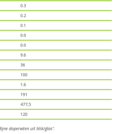
0.3
0.2
0.1
0.0
0.0
9.6
36
100
1.6
191
477,5
120
fijne doperwten uit blik/glas"
.