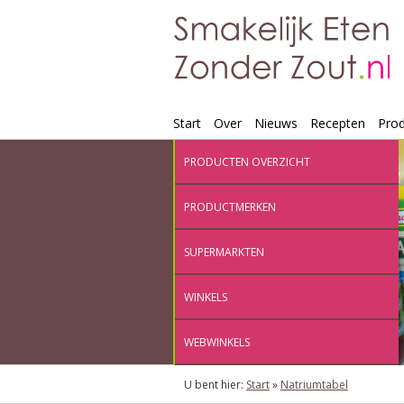
Start
Over
Nieuws
Recepten
Pro
PRODUCTEN OVERZICHT
PRODUCTMERKEN
SUPERMARKTEN
WINKELS
WEBWINKELS
U bent hier:
Start
»
Natriumtabel