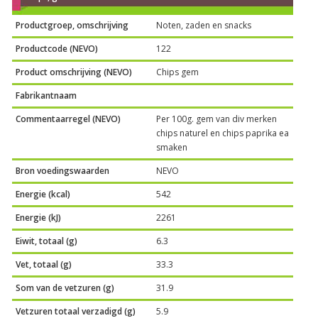
Productgroep, omschrijving
Noten, zaden en snacks
Productcode (NEVO)
122
Product omschrijving (NEVO)
Chips gem
Fabrikantnaam
Commentaarregel (NEVO)
Per 100g. gem van div merken
chips naturel en chips paprika ea
smaken
Bron voedingswaarden
NEVO
Energie (kcal)
542
Energie (kJ)
2261
Eiwit, totaal (g)
6.3
Vet, totaal (g)
33.3
Som van de vetzuren (g)
31.9
Vetzuren totaal verzadigd (g)
5.9