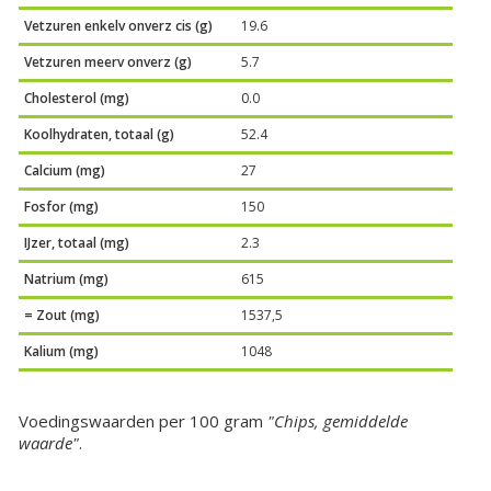
Vetzuren enkelv onverz cis (g)
19.6
Vetzuren meerv onverz (g)
5.7
Cholesterol (mg)
0.0
Koolhydraten, totaal (g)
52.4
Calcium (mg)
27
Fosfor (mg)
150
IJzer, totaal (mg)
2.3
Natrium (mg)
615
= Zout (mg)
1537,5
Kalium (mg)
1048
Voedingswaarden per 100 gram
"Chips, gemiddelde
waarde"
.