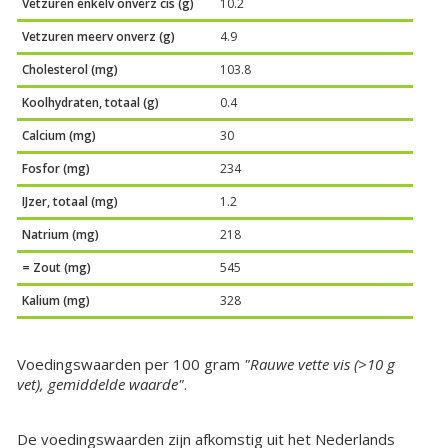
Vetzuren enkelv onverz cis (g)
10.2
Vetzuren meerv onverz (g)
4.9
Cholesterol (mg)
103.8
Koolhydraten, totaal (g)
0.4
Calcium (mg)
30
Fosfor (mg)
234
IJzer, totaal (mg)
1.2
Natrium (mg)
218
= Zout (mg)
545
Kalium (mg)
328
Voedingswaarden per 100 gram
"Rauwe vette vis (>10 g
vet), gemiddelde waarde"
.
De voedingswaarden zijn afkomstig uit het Nederlands