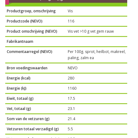
Productgroep, omschrijving
Vis
Productcode (NEVO)
116
Product omschrijving (NEVO)
Vis vet >10 g vet gem rauw
Fabrikantnaam
Commentaarregel (NEVO)
Per 100g. sprot, heilbot, makreel,
paling, zalm ea
Bron voedingswaarden
NEVO
Energie (kcal)
280
Energie (kJ)
1160
Eiwit, totaal (g)
17.5
Vet, totaal (g)
23.1
Som van de vetzuren (g)
21.4
Vetzuren totaal verzadigd (g)
5.5