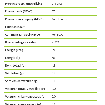
Productgroep, omschrijving
Groenten
Productcode (NEVO)
67
Product omschrijving (NEVO)
Witlof rauw
Fabrikantnaam
Commentaarregel (NEVO)
Per 100g
Bron voedingswaarden
NEVO
Energie (kcal)
19
Energie (kJ)
78
Eiwit, totaal (g)
1.3
Vet, totaal (g)
0.2
Som van de vetzuren (g)
0.1
Vetzuren totaal verzadigd (g)
0.0
Vetzuren enkelv onverz cis (g)
0.0
Vetzuren meerv onverz (g)
0.1