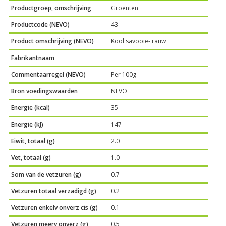
Productgroep, omschrijving
Groenten
Productcode (NEVO)
43
Product omschrijving (NEVO)
Kool savooie- rauw
Fabrikantnaam
Commentaarregel (NEVO)
Per 100g
Bron voedingswaarden
NEVO
Energie (kcal)
35
Energie (kJ)
147
Eiwit, totaal (g)
2.0
Vet, totaal (g)
1.0
Som van de vetzuren (g)
0.7
Vetzuren totaal verzadigd (g)
0.2
Vetzuren enkelv onverz cis (g)
0.1
Vetzuren meerv onverz (g)
0.5