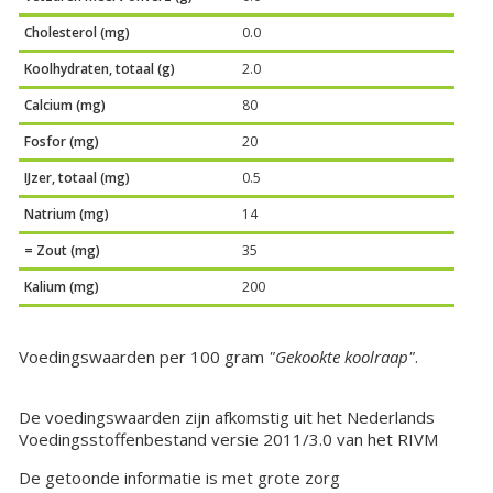
Cholesterol (mg)
0.0
Koolhydraten, totaal (g)
2.0
Calcium (mg)
80
Fosfor (mg)
20
IJzer, totaal (mg)
0.5
Natrium (mg)
14
= Zout (mg)
35
Kalium (mg)
200
Voedingswaarden per 100 gram
"Gekookte koolraap"
.
De voedingswaarden zijn afkomstig uit het Nederlands
Voedingsstoffenbestand versie 2011/3.0 van het RIVM
De getoonde informatie is met grote zorg