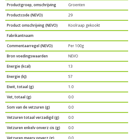
Productgroep, omschrijving
Groenten
Productcode (NEVO)
29
Product omschrijving (NEVO)
Koolraap gekookt
Fabrikantnaam
Commentaarregel (NEVO)
Per 100g
Bron voedingswaarden
NEVO
Energie (kcal)
13
Energie (kJ)
57
Eiwit, totaal (g)
1.0
Vet, totaal (g)
0.0
Som van de vetzuren (g)
0.0
Vetzuren totaal verzadigd (g)
0.0
Vetzuren enkelv onverz cis (g)
0.0
Vetzuren meerv onverz (g)
0.0