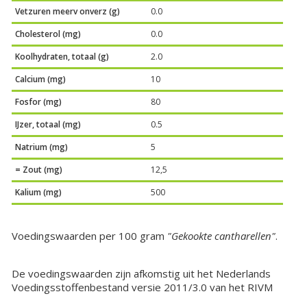
Vetzuren meerv onverz (g)
0.0
Cholesterol (mg)
0.0
Koolhydraten, totaal (g)
2.0
Calcium (mg)
10
Fosfor (mg)
80
IJzer, totaal (mg)
0.5
Natrium (mg)
5
= Zout (mg)
12,5
Kalium (mg)
500
Voedingswaarden per 100 gram
"Gekookte cantharellen"
.
De voedingswaarden zijn afkomstig uit het Nederlands
Voedingsstoffenbestand versie 2011/3.0 van het RIVM