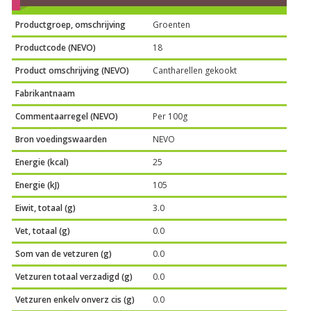
Productgroep, omschrijving
Groenten
Productcode (NEVO)
18
Product omschrijving (NEVO)
Cantharellen gekookt
Fabrikantnaam
Commentaarregel (NEVO)
Per 100g
Bron voedingswaarden
NEVO
Energie (kcal)
25
Energie (kJ)
105
Eiwit, totaal (g)
3.0
Vet, totaal (g)
0.0
Som van de vetzuren (g)
0.0
Vetzuren totaal verzadigd (g)
0.0
Vetzuren enkelv onverz cis (g)
0.0