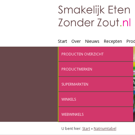
Start
Over
Nieuws
Recepten
Pro
PRODUCTEN OVERZICHT
PRODUCTMERKEN
SUPERMARKTEN
WINKELS
WEBWINKELS
U bent hier:
Start
»
Natriumtabel