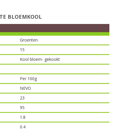
TE BLOEMKOOL
Groenten
15
Kool bloem- gekookt
Per 100g
NEVO
23
95
1.8
0.4