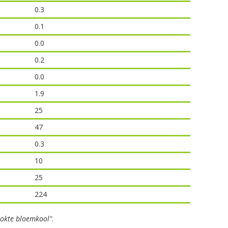
0.3
0.1
0.0
0.2
0.0
1.9
25
47
0.3
10
25
224
okte bloemkool"
.