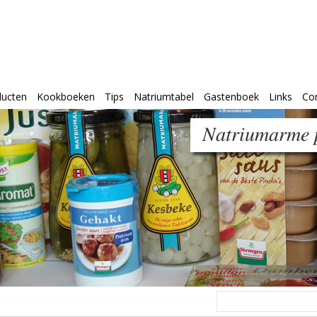
ducten
Kookboeken
Tips
Natriumtabel
Gastenboek
Links
Co