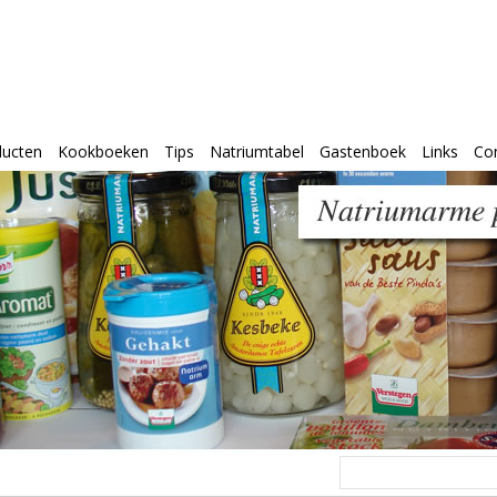
ducten
Kookboeken
Tips
Natriumtabel
Gastenboek
Links
Co