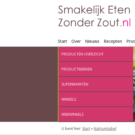
Start
Over
Nieuws
Recepten
Pro
PRODUCTEN OVERZICHT
PRODUCTMERKEN
SUPERMARKTEN
WINKELS
WEBWINKELS
U bent hier:
Start
»
Natriumtabel