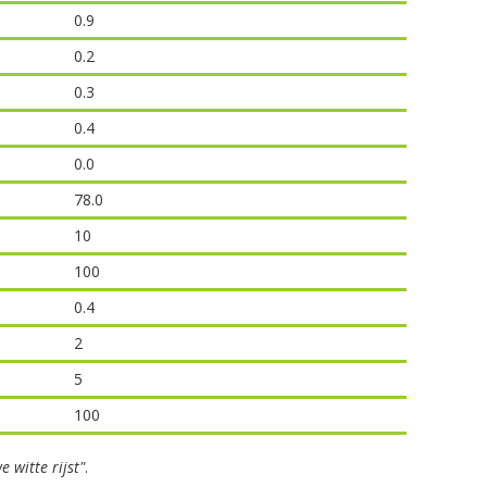
0.9
0.2
0.3
0.4
0.0
78.0
10
100
0.4
2
5
100
 witte rijst"
.