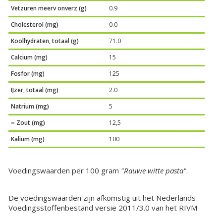
Vetzuren meerv onverz (g)
0.9
Cholesterol (mg)
0.0
Koolhydraten, totaal (g)
71.0
Calcium (mg)
15
Fosfor (mg)
125
IJzer, totaal (mg)
2.0
Natrium (mg)
5
= Zout (mg)
12,5
Kalium (mg)
100
Voedingswaarden per 100 gram
"Rauwe witte pasta"
.
De voedingswaarden zijn afkomstig uit het Nederlands
Voedingsstoffenbestand versie 2011/3.0 van het RIVM