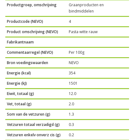
Productgroep, omschrijving
Graanproducten en
bindmiddelen
Productcode (NEVO)
4
Product omschrijving (NEVO)
Pasta witte rauw
Fabrikantnaam
Commentaarregel (NEVO)
Per 100g
Bron voedingswaarden
NEVO
Energie (kcal)
354
Energie (kJ)
1501
Eiwit, totaal (g)
12.0
Vet, totaal (g)
2.0
Som van de vetzuren (g)
1.3
Vetzuren totaal verzadigd (g)
0.3
Vetzuren enkelv onverz cis (g)
0.2