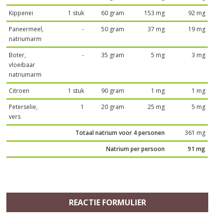
Kippenei
1 stuk
60 gram
153 mg
92 mg
Paneermeel,
-
50 gram
37 mg
19 mg
natriumarm
Boter,
-
35 gram
5 mg
3 mg
vloeibaar
natriumarm
Citroen
1 stuk
90 gram
1 mg
1 mg
Peterselie,
1
20 gram
25 mg
5 mg
vers
Totaal natrium voor 4 personen
361 mg
Natrium per persoon
91 mg
REACTIE FORMULIER