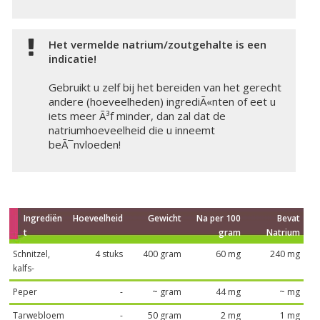
Het vermelde natrium/zoutgehalte is een
indicatie!
Gebruikt u zelf bij het bereiden van het gerecht
andere (hoeveelheden) ingrediÃ«nten of eet u
iets meer Ã³f minder, dan zal dat de
natriumhoeveelheid die u inneemt
beÃ¯nvloeden!
Ingrediën
Hoeveelheid
Gewicht
Na per 100
Bevat
t
gram
Natrium
Schnitzel,
4 stuks
400 gram
60 mg
240 mg
kalfs-
Peper
-
~ gram
44 mg
~ mg
Tarwebloem
-
50 gram
2 mg
1 mg