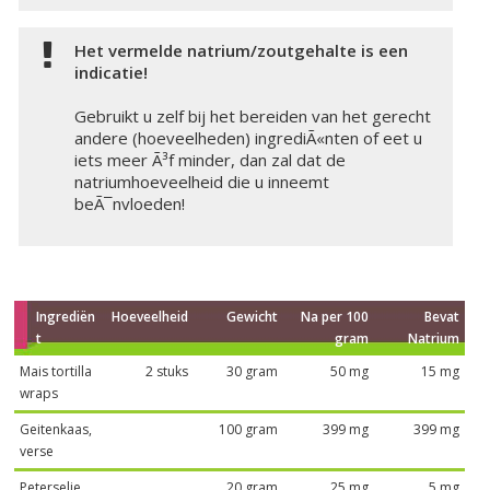
Het vermelde natrium/zoutgehalte is een
indicatie!
Gebruikt u zelf bij het bereiden van het gerecht
andere (hoeveelheden) ingrediÃ«nten of eet u
iets meer Ã³f minder, dan zal dat de
natriumhoeveelheid die u inneemt
beÃ¯nvloeden!
Ingrediën
Hoeveelheid
Gewicht
Na per 100
Bevat
t
gram
Natrium
Mais tortilla
2 stuks
30 gram
50 mg
15 mg
wraps
Geitenkaas,
100 gram
399 mg
399 mg
verse
Peterselie
20 gram
25 mg
5 mg