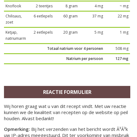
Knoflook
2 teentjes
8 gram
4 mg
~ mg
Chilisaus,
6 eetlepels
60 gram
37 mg
22 mg
zoet
Ketjap,
2 eetlepels
20 gram
5 mg
1 mg
natriumarm
Totaal natrium voor 4 personen
508 mg
Natrium per persoon
127 mg
REACTIE FORMULIER
Wij horen graag wat u van dit recept vindt. Met uw reactie
kunnen we de kwaliteit van recepten op de website op peil
houden. Alvast bedankt!
Opmerking:
Bij het verzenden van het bericht wordt Ã³Ã³k
uw IP-adres meegestuurd. Dit ter voorkoming van misbruik