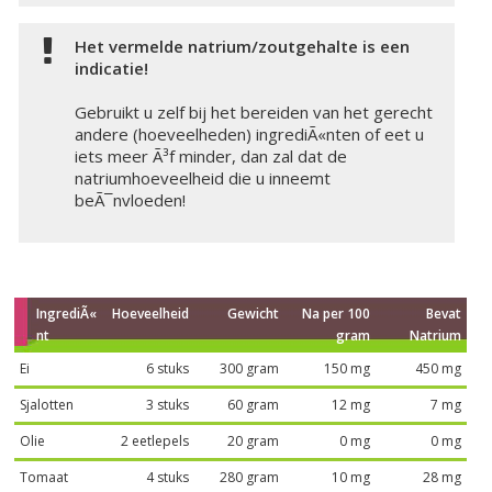
Het vermelde natrium/zoutgehalte is een
indicatie!
Gebruikt u zelf bij het bereiden van het gerecht
andere (hoeveelheden) ingrediÃ«nten of eet u
iets meer Ã³f minder, dan zal dat de
natriumhoeveelheid die u inneemt
beÃ¯nvloeden!
IngrediÃ«
Hoeveelheid
Gewicht
Na per 100
Bevat
nt
gram
Natrium
Ei
6 stuks
300 gram
150 mg
450 mg
Sjalotten
3 stuks
60 gram
12 mg
7 mg
Olie
2 eetlepels
20 gram
0 mg
0 mg
Tomaat
4 stuks
280 gram
10 mg
28 mg