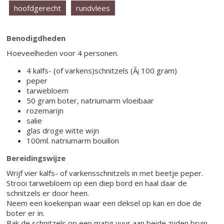
hoofdgerecht
rundvlees
Benodigdheden
Hoeveelheden voor 4 personen.
4 kalfs- (of varkens)schnitzels (Ã¡ 100 gram)
peper
tarwebloem
50 gram boter, natriumarm vloeibaar
rozemarijn
salie
glas droge witte wijn
100ml. natriumarm bouillon
Bereidingswijze
Wrijf vier kalfs- of varkensschnitzels in met beetje peper.
Strooi tarwebloem op een diep bord en haal daar de
schnitzels er door heen.
Neem een koekenpan waar een deksel op kan en doe de
boter er in.
Bak de schnitzels op een matig vuur aan beide zijden bruin.