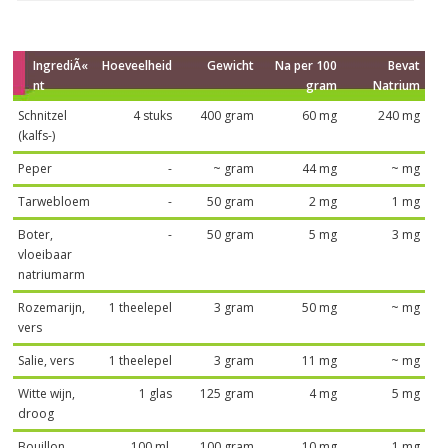
IngrediÃ«
Hoeveelheid
Gewicht
Na per 100
Bevat
nt
gram
Natrium
Schnitzel
4 stuks
400 gram
60 mg
240 mg
(kalfs-)
Peper
-
~ gram
44 mg
~ mg
Tarwebloem
-
50 gram
2 mg
1 mg
Boter,
-
50 gram
5 mg
3 mg
vloeibaar
natriumarm
Rozemarijn,
1 theelepel
3 gram
50 mg
~ mg
vers
Salie, vers
1 theelepel
3 gram
11 mg
~ mg
Witte wijn,
1 glas
125 gram
4 mg
5 mg
droog
Bouillon,
100 ml.
100 gram
10 mg
1 mg