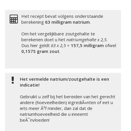
Het recept bevat volgens onderstaande
berekening
63 milligram
natrium
.
Om het vergelijkbare zoutgehalte te
berekenen doet u het
natriumgehalte x 2,5
.
Dus hier geldt
63 x 2,5 =
157,5 milligram
ofwel
0,1575 gram zout
.
Het vermelde natrium/zoutgehalte is een
indicatie!
Gebruikt u zelf bij het bereiden van het gerecht
andere (hoeveelheden) ingrediÃ«nten of eet u
iets meer Ã³f minder, dan zal dat de
natriumhoeveelheid die u inneemt
beÃ¯nvloeden!