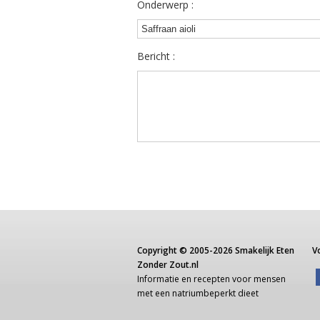
Onderwerp :
Bericht :
Copyright ©
2005-2026
Smakelijk Eten
V
Zonder Zout.nl
Informatie
en recepten voor
mensen
met een
natriumbeperkt dieet