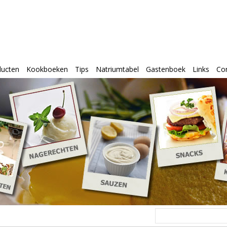
ducten
Kookboeken
Tips
Natriumtabel
Gastenboek
Links
Co