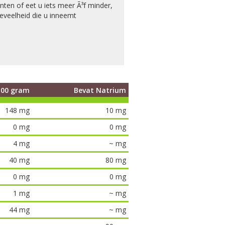
nten of eet u iets meer Ã³f minder,
eveelheid die u inneemt
100 gram
Bevat Natrium
148 mg
10 mg
0 mg
0 mg
4 mg
~ mg
40 mg
80 mg
0 mg
0 mg
1 mg
~ mg
44 mg
~ mg