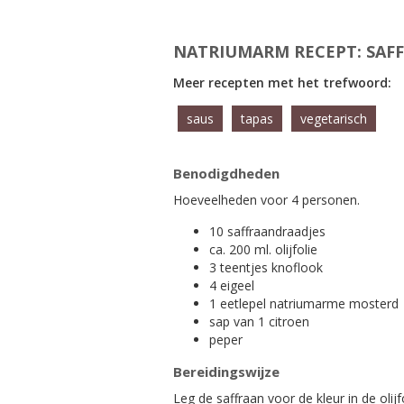
NATRIUMARM RECEPT: SAFF
Meer recepten met het trefwoord:
saus
tapas
vegetarisch
Benodigdheden
Hoeveelheden voor 4 personen.
10 saffraandraadjes
ca. 200 ml. olijfolie
3 teentjes knoflook
4 eigeel
1 eetlepel natriumarme mosterd
sap van 1 citroen
peper
Bereidingswijze
Leg de saffraan voor de kleur in de olijfo