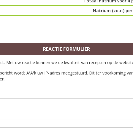
Totaal natrium voor 4 
Natrium (zout) per
REACTIE FORMULIER
ndt. Met uw reactie kunnen we de kwaliteit van recepten op de websit
bericht wordt Ã³Ã³k uw IP-adres meegestuurd. Dit ter voorkoming van 
en.