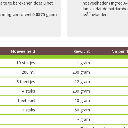
alte te berekenen doet u het
(hoeveelheden) ingrediÃ«
dan zal dat de natriumho
 milligram
ofwel
0,0575 gram
beÃ¯nvloeden!
Hoeveelheid
Gewicht
Na per 
10 stukjes
~ gram
200 ml.
200 gram
3 teentjes
12 gram
4 stuks
200 gram
1 eetlepel
10 gram
1 stuks
50 gram
~ gram