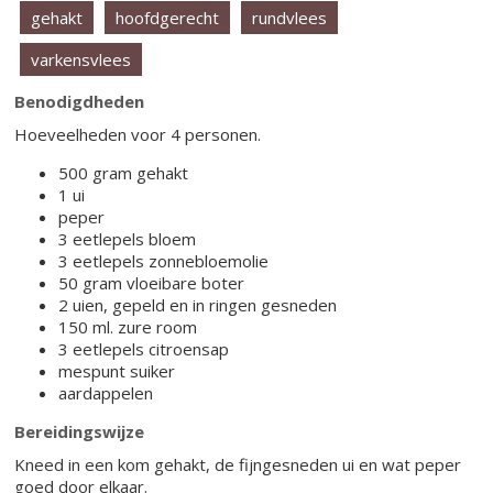
gehakt
hoofdgerecht
rundvlees
varkensvlees
Benodigdheden
Hoeveelheden voor 4 personen.
500 gram gehakt
1 ui
peper
3 eetlepels bloem
3 eetlepels zonnebloemolie
50 gram vloeibare boter
2 uien, gepeld en in ringen gesneden
150 ml. zure room
3 eetlepels citroensap
mespunt suiker
aardappelen
Bereidingswijze
Kneed in een kom gehakt, de fijngesneden ui en wat peper
goed door elkaar.