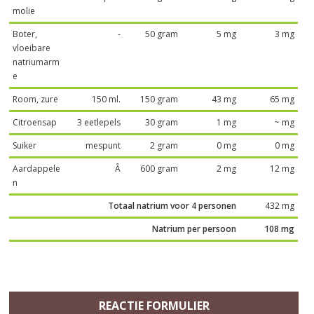
molie
Boter,
-
50 gram
5 mg
3 mg
vloeibare
natriumarm
e
Room, zure
150 ml.
150 gram
43 mg
65 mg
Citroensap
3 eetlepels
30 gram
1 mg
~ mg
Suiker
mespunt
2 gram
0 mg
0 mg
Aardappele
Â
600 gram
2 mg
12 mg
n
Totaal natrium voor 4 personen
432 mg
Natrium per persoon
108 mg
REACTIE FORMULIER