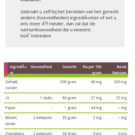
Gebruikt u zelf bij het bereiden van het gerecht
andere (hoeveelheden) ingrediÃ«nten of eet u
iets meer Ã³f minder, dan zal dat de
natriumhoeveelheid die u inneemt
beÃ¯nvloeden!
IngrediÃ«
Hoeveelheid
Gewicht
Na per 100
Bevat
nt
gram
Natrium
Gehakt,
-
500 gram
66 mg
330 mg
runder
Ui
1 stuks
80 gram
27 mg
22 mg
Peper
-
~ gram
44 mg
~ mg
Bloem,
3 eetlepels
30 gram
2 mg
~ mg
tarwe-
Zonnebloe
3 eetlepels
30 gram
0 mg
0 mg