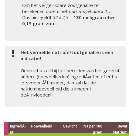
Om het vergelijkbare zoutgehalte te
berekenen doet u het
natriumgehalte x 2,5
.
Dus hier geldt
52 x 2,5 =
130 milligram
ofwel
0,13 gram zout
.
Het vermelde natrium/zoutgehalte is een
indicatie!
Gebruikt u zelf bij het bereiden van het gerecht
andere (hoeveelheden) ingrediÃ«nten of eet u
iets meer Ã³f minder, dan zal dat de
natriumhoeveelheid die u inneemt
beÃ¯nvloeden!
IngrediÃ«
Hoeveelheid
Gewicht
Na per 100
Bevat
nt
gram
Natrium