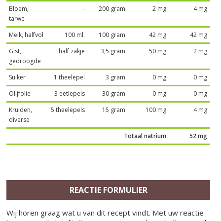
Bloem,
-
200 gram
2 mg
4 mg
tarwe
Melk, halfvol
100 ml.
100 gram
42 mg
42 mg
Gist,
half zakje
3,5 gram
50 mg
2 mg
gedroogde
Suiker
1 theelepel
3 gram
0 mg
0 mg
Olijfolie
3 eetlepels
30 gram
0 mg
0 mg
Kruiden,
5 theelepels
15 gram
100 mg
4 mg
diverse
Totaal natrium
52 mg
REACTIE FORMULIER
Wij horen graag wat u van dit recept vindt. Met uw reactie