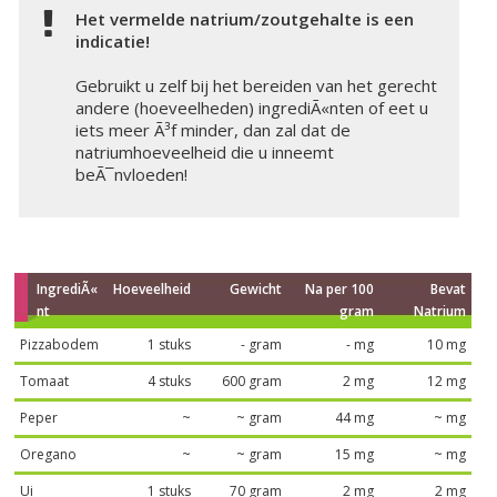
Het vermelde natrium/zoutgehalte is een
indicatie!
Gebruikt u zelf bij het bereiden van het gerecht
andere (hoeveelheden) ingrediÃ«nten of eet u
iets meer Ã³f minder, dan zal dat de
natriumhoeveelheid die u inneemt
beÃ¯nvloeden!
IngrediÃ«
Hoeveelheid
Gewicht
Na per 100
Bevat
nt
gram
Natrium
Pizzabodem
1 stuks
- gram
- mg
10 mg
Tomaat
4 stuks
600 gram
2 mg
12 mg
Peper
~
~ gram
44 mg
~ mg
Oregano
~
~ gram
15 mg
~ mg
Ui
1 stuks
70 gram
2 mg
2 mg