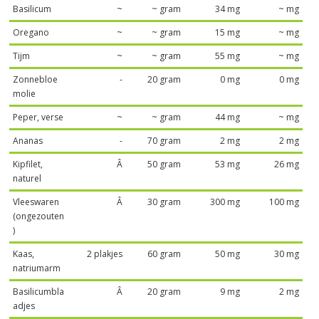
Basilicum
~
~ gram
34 mg
~ mg
Oregano
~
~ gram
15 mg
~ mg
Tijm
~
~ gram
55 mg
~ mg
Zonnebloe
-
20 gram
0 mg
0 mg
molie
Peper, verse
~
~ gram
44 mg
~ mg
Ananas
-
70 gram
2 mg
2 mg
Kipfilet,
Â
50 gram
53 mg
26 mg
naturel
Vleeswaren
Â
30 gram
300 mg
100 mg
(ongezouten
)
Kaas,
2 plakjes
60 gram
50 mg
30 mg
natriumarm
Basilicumbla
Â
20 gram
9 mg
2 mg
adjes