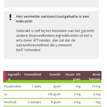
Het vermelde natrium/zoutgehalte is een
indicatie!
Gebruikt u zelf bij het bereiden van het gerecht
andere (hoeveelheden) ingrediÃ«nten of eet u
iets meer Ã³f minder, dan zal dat de
natriumhoeveelheid die u inneemt
beÃ¯nvloeden!
IngrediÃ«
Hoeveelheid
Gewicht
Na per 100
Bevat
nt
gram
Natrium
Pizzabodem
1 stuks
- gram
- mg
10 mg
Ui
-
100 gram
2 mg
2 mg
Knoflook
2 teentjes
8 gram
4 mg
~ mg