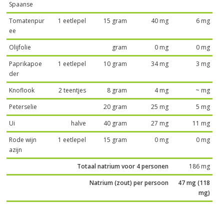
Spaanse
Tomatenpur
1 eetlepel
15 gram
40 mg
6 mg
ee
Olijfolie
gram
0 mg
0 mg
Paprikapoe
1 eetlepel
10 gram
34 mg
3 mg
der
Knoflook
2 teentjes
8 gram
4 mg
~ mg
Peterselie
20 gram
25 mg
5 mg
Ui
halve
40 gram
27 mg
11 mg
Rode wijn
1 eetlepel
15 gram
0 mg
0 mg
azijn
Totaal natrium voor 4 personen
186 mg
Natrium (zout) per persoon
47 mg (118
mg)