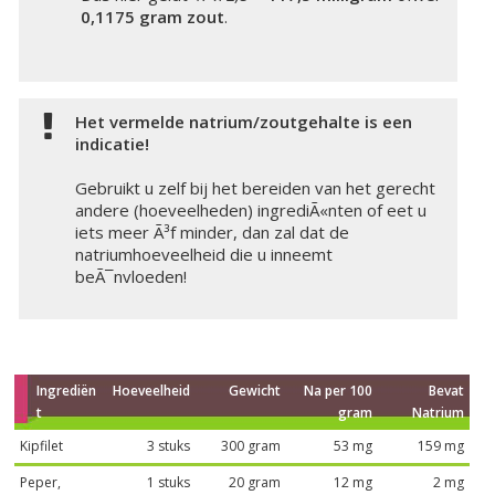
0,1175 gram zout
.
Het vermelde natrium/zoutgehalte is een
indicatie!
Gebruikt u zelf bij het bereiden van het gerecht
andere (hoeveelheden) ingrediÃ«nten of eet u
iets meer Ã³f minder, dan zal dat de
natriumhoeveelheid die u inneemt
beÃ¯nvloeden!
Ingrediën
Hoeveelheid
Gewicht
Na per 100
Bevat
t
gram
Natrium
Kipfilet
3 stuks
300 gram
53 mg
159 mg
Peper,
1 stuks
20 gram
12 mg
2 mg