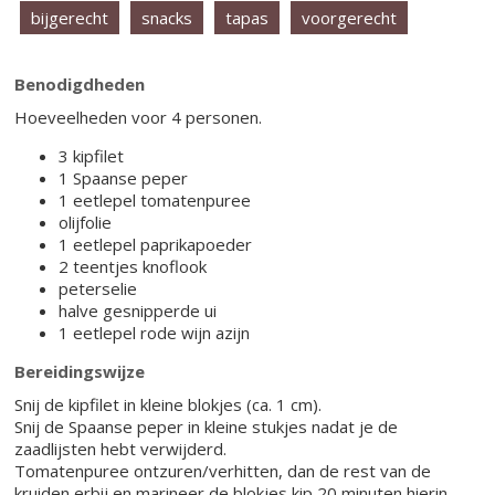
bijgerecht
snacks
tapas
voorgerecht
Benodigdheden
Hoeveelheden voor 4 personen.
3 kipfilet
1 Spaanse peper
1 eetlepel tomatenpuree
olijfolie
1 eetlepel paprikapoeder
2 teentjes knoflook
peterselie
halve gesnipperde ui
1 eetlepel rode wijn azijn
Bereidingswijze
Snij de kipfilet in kleine blokjes (ca. 1 cm).
Snij de Spaanse peper in kleine stukjes nadat je de
zaadlijsten hebt verwijderd.
Tomatenpuree ontzuren/verhitten, dan de rest van de
kruiden erbij en marineer de blokjes kip 20 minuten hierin.