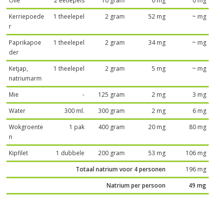
Olie
2 eetlepels
10 gram
0 mg
0 mg
Kerriepoede
1 theelepel
2 gram
52 mg
~ mg
r
Paprikapoe
1 theelepel
2 gram
34 mg
~ mg
der
Ketjap,
1 theelepel
2 gram
5 mg
~ mg
natriumarm
Mie
-
125 gram
2 mg
3 mg
Water
300 ml.
300 gram
2 mg
6 mg
Wokgroente
1 pak
400 gram
20 mg
80 mg
n
Kipfilet
1 dubbele
200 gram
53 mg
106 mg
Totaal natrium voor 4 personen
196 mg
Natrium per persoon
49 mg