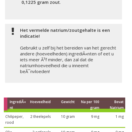
0,1225 gram zout
.
Het vermelde natrium/zoutgehalte is een
indicatie!
Gebruikt u zelf bij het bereiden van het gerecht
andere (hoeveelheden) ingrediÃ«nten of eet u
iets meer Ã³f minder, dan zal dat de
natriumhoeveelheid die u inneemt
beÃ¯nvloeden!
IngrediÃ«
Hoeveelheid
Gewicht
Na per 100
Bevat
nt
gram
Natrium
Chilipeper,
2 theelepels
10 gram
9 mg
1 mg
rood