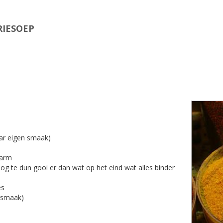
RIESOEP
aar eigen smaak)
marm
og te dun gooi er dan wat op het eind wat alles binder
es
n smaak)