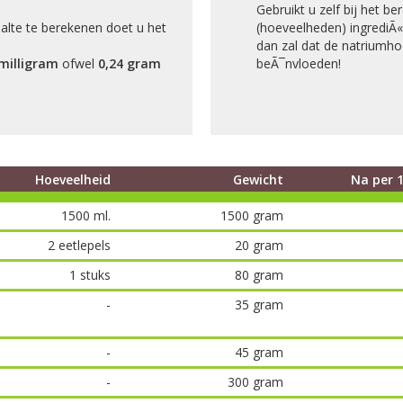
Gebruikt u zelf bij het b
alte te berekenen doet u het
(hoeveelheden) ingrediÃ«
dan zal dat de natriumho
milligram
ofwel
0,24 gram
beÃ¯nvloeden!
Hoeveelheid
Gewicht
Na per 
1500 ml.
1500 gram
2 eetlepels
20 gram
1 stuks
80 gram
-
35 gram
-
45 gram
-
300 gram