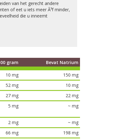
ereiden van het gerecht andere
nten of eet u iets meer Ã³f minder,
eveelheid die u inneemt
100 gram
Bevat Natrium
10 mg
150 mg
52 mg
10 mg
27 mg
22 mg
5 mg
~ mg
2 mg
~ mg
66 mg
198 mg