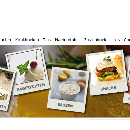
ducten
Kookboeken
Tips
Natriumtabel
Gastenboek
Links
Co