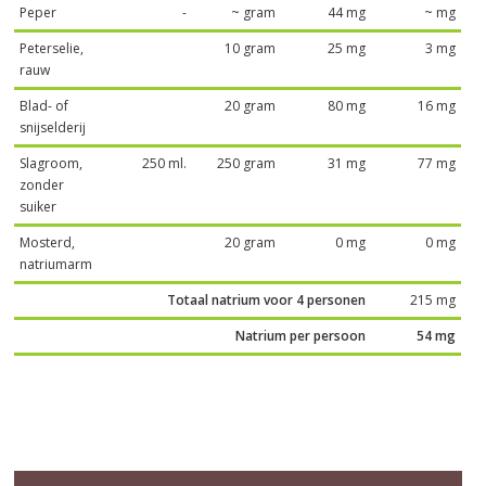
Peper
-
~ gram
44 mg
~ mg
Peterselie,
10 gram
25 mg
3 mg
rauw
Blad- of
20 gram
80 mg
16 mg
snijselderij
Slagroom,
250 ml.
250 gram
31 mg
77 mg
zonder
suiker
Mosterd,
20 gram
0 mg
0 mg
natriumarm
Totaal natrium voor 4 personen
215 mg
Natrium per persoon
54 mg