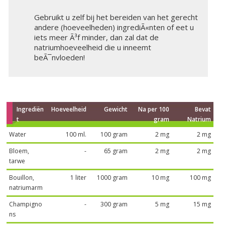
Gebruikt u zelf bij het bereiden van het gerecht
andere (hoeveelheden) ingrediÃ«nten of eet u
iets meer Ã³f minder, dan zal dat de
natriumhoeveelheid die u inneemt
beÃ¯nvloeden!
Ingrediën
Hoeveelheid
Gewicht
Na per 100
Bevat
t
gram
Natrium
Water
100 ml.
100 gram
2 mg
2 mg
Bloem,
-
65 gram
2 mg
2 mg
tarwe
Bouillon,
1 liter
1000 gram
10 mg
100 mg
natriumarm
Champigno
-
300 gram
5 mg
15 mg
ns