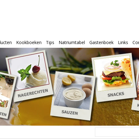
ducten
Kookboeken
Tips
Natriumtabel
Gastenboek
Links
Co