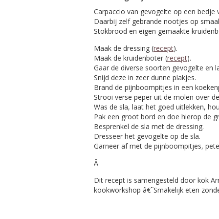
Carpaccio van gevogelte op een bedje 
Daarbij zelf gebrande nootjes op smaa
Stokbrood en eigen gemaakte kruidenb
Maak de dressing (
recept
).
Maak de kruidenboter (
recept
).
Gaar de diverse soorten gevogelte en l
Snijd deze in zeer dunne plakjes.
Brand de pijnboompitjes in een koekenp
Strooi verse peper uit de molen over de
Was de sla, laat het goed uitlekken, ho
Pak een groot bord en doe hierop de gr
Besprenkel de sla met de dressing.
Dresseer het gevogelte op de sla.
Garneer af met de pijnboompitjes, pete
Â
Dit recept is samengesteld door kok A
kookworkshop â€˜Smakelijk eten zonde