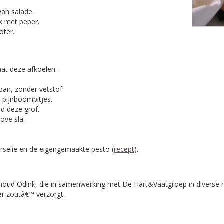
van salade.
k met peper.
oter.
aat deze afkoelen.
an, zonder vetstof.
 pijnboompitjes.
ud deze grof.
ove sla.
rselie en de eigengemaakte pesto (
recept
).
rnoud Odink, die in samenwerking met De Hart&Vaatgroep in diverse 
r zoutâ€™ verzorgt.