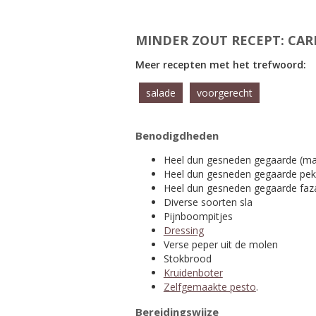
MINDER ZOUT RECEPT: CAR
Meer recepten met het trefwoord:
salade
voorgerecht
Benodigdheden
Heel dun gesneden gegaarde (maÃ¯
Heel dun gesneden gegaarde peki
Heel dun gesneden gegaarde faza
Diverse soorten sla
Pijnboompitjes
Dressing
Verse peper uit de molen
Stokbrood
Kruidenboter
Zelfgemaakte pesto
.
Bereidingswijze