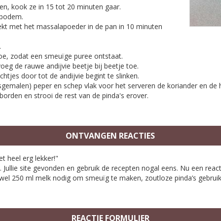
ken, kook ze in 15 tot 20 minuten gaar.
e bodem.
ekt met het massalapoeder in de pan in 10 minuten
.
e, zodat een smeuïge puree ontstaat.
eg de rauwe andijvie beetje bij beetje toe.
es door tot de andijvie begint te slinken.
malen) peper en schep vlak voor het serveren de koriander en de he
borden en strooi de rest van de pinda's erover.
ONTVANGEN REACTIES
 heel erg lekker!"
 Jullie site gevonden en gebruik de recepten nogal eens. Nu een react
d wel 250 ml melk nodig om smeuïg te maken, zoutloze pinda’s gebruik
REACTIE FORMULIER