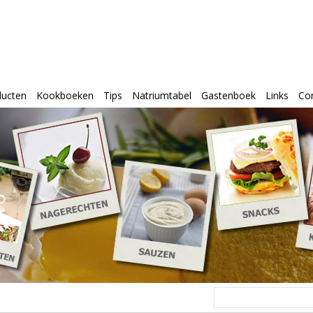
ducten
Kookboeken
Tips
Natriumtabel
Gastenboek
Links
Co