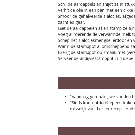
Schil de aardappels en snijdt ze in stuk
Verhit de olie in een pan met een dikk
Smoor de gehalveerde sjalotjes, afged
zachtjes gaar.
Giet de aardappelen af en stamp ze fijn
Voeg al roerende de verwarmde melk to
Schep het sjalotjesmengsel erdoor en vo
Warm de stamppot al omscheppend zachtj
Breng de stamppot op smaak met (versge
Serveer de andijviestamppot in 4 diepe 
"Vandaag gemaakt, we vonden het
"Sinds kort natriumbeperkt koken.
misselijk van. Lekker recept. Ha