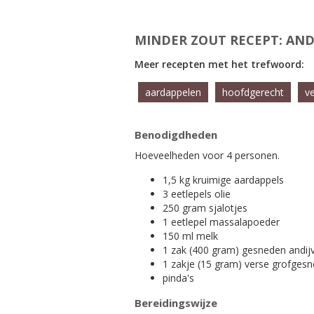
MINDER ZOUT RECEPT: AND
Meer recepten met het trefwoord:
aardappelen
hoofdgerecht
v
Benodigdheden
Hoeveelheden voor 4 personen.
1,5 kg kruimige aardappels
3 eetlepels olie
250 gram sjalotjes
1 eetlepel massalapoeder
150 ml melk
1 zak (400 gram) gesneden andijv
1 zakje (15 gram) verse grofges
pinda's
Bereidingswijze