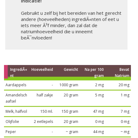
indicatie!
Gebruikt u zelf bij het bereiden van het gerecht
andere (hoeveelheden) ingrediÃ«nten of eet u
iets meer Ã³f minder, dan zal dat de
natriumhoeveelheid die u inneemt
beÃ¯nvloeden!
IngrediÃ«
Hoeveelheid
Gewicht
Na per 100
Bevat
nt
gram
Natrium
Aardappels
-
1000 gram
2 mg
20 mg
Amandelsch
half zakje
20 gram
5 mg
1 mg
aafsel
Melk, halfvol
150 ml.
150 gram
47 mg
7 mg
Olijfolie
2 eetlepels
20 gram
0 mg
0 mg
Peper
-
~ gram
44 mg
~ mg