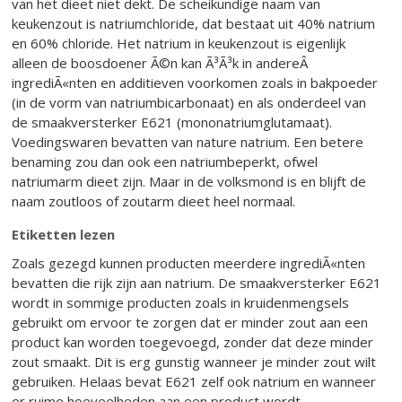
van het dieet niet dekt. De scheikundige naam van
keukenzout is natriumchloride, dat bestaat uit 40% natrium
en 60% chloride. Het natrium in keukenzout is eigenlijk
alleen de boosdoener Ã©n kan Ã³Ã³k in andereÂ
ingrediÃ«nten en additieven voorkomen zoals in bakpoeder
(in de vorm van natriumbicarbonaat) en als onderdeel van
de smaakversterker E621 (mononatriumglutamaat).
Voedingswaren bevatten van nature natrium. Een betere
benaming zou dan ook een natriumbeperkt, ofwel
natriumarm dieet zijn. Maar in de volksmond is en blijft de
naam zoutloos of zoutarm dieet heel normaal.
Etiketten lezen
Zoals gezegd kunnen producten meerdere ingrediÃ«nten
bevatten die rijk zijn aan natrium. De smaakversterker E621
wordt in sommige producten zoals in kruidenmengsels
gebruikt om ervoor te zorgen dat er minder zout aan een
product kan worden toegevoegd, zonder dat deze minder
zout smaakt. Dit is erg gunstig wanneer je minder zout wilt
gebruiken. Helaas bevat E621 zelf ook natrium en wanneer
er ruime hoeveelheden aan een product wordt