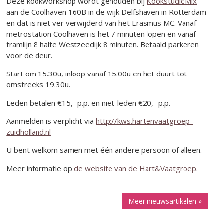
Deze kookworkshop wordt gehouden bij
KookstudioMix
aan de Coolhaven 160B in de wijk Delfshaven in Rotterdam
en dat is niet ver verwijderd van het Erasmus MC. Vanaf
metrostation Coolhaven is het 7 minuten lopen en vanaf
tramlijn 8 halte Westzeedijk 8 minuten. Betaald parkeren
voor de deur.
Start om 15.30u, inloop vanaf 15.00u en het duurt tot
omstreeks 19.30u.
Leden betalen €15,- p.p. en niet-leden €20,- p.p.
Aanmelden is verplicht via
http://kws.hartenvaatgroep-
zuidholland.nl
U bent welkom samen met één andere persoon of alleen.
Meer informatie op
de website van de Hart&Vaatgroep
.
Meer nieuwsartikelen »