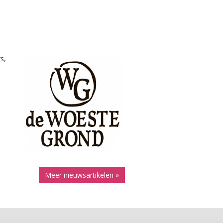
s,
Meer nieuwsartikelen »