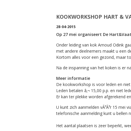
KOOKWORKSHOP HART & V
28-04-2015
Op 27 mei organiseert De Hart&Vaa
Onder leiding van kok Arnoud Odink ga
met andere deelnemers maakt u een deel
Kortom alles voor een gezond, maar to
Na de inspanning van het koken is er na
Meer informatie
De kookworkshop is voor leden en niet
Leden betalen â‚¬ 15,00 p.p. en niet led
Er kan ter plekke worden afgerekend en 
U kunt zich aanmelden vÃ³Ã³r 15 mei vi
telefonische aanmelding kunt u bellen
Het aantal plaatsen is zeer beperkt, wees