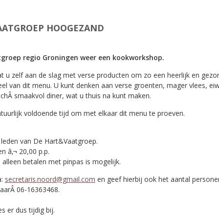
AATGROEP HOOGEZAND
tgroep regio Groningen weer een kookworkshop.
at u zelf aan de slag met verse producten om zo een heerlijk en ge
 van dit menu. U kunt denken aan verse groenten, mager vlees, eiwit
chÂ smaakvol diner, wat u thuis na kunt maken.
tuurlijk voldoende tijd om met elkaar dit menu te proeven.
 leden van De Hart&Vaatgroep.
en â‚¬ 20,00 p.p.
alleen betalen met pinpas is mogelijk.
a:
secretaris.noord@gmail.com
en geef hierbij ook het aantal persone
 naarÂ 06-16363468.
 er dus tijdig bij.