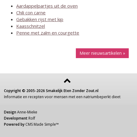
Aardappelpartjes uit de oven
Chili con carne
Gebakken rijst met kip
Kaasschnitzel
Penne met zalm en courgette
Meer nieuwsartikelen »
Copyright ©
2005-2026
Smakelijk Eten Zonder Zout.nl
Informatie
en recepten voor
mensen
met een
natriumbeperkt dieet
Design
Anne-Mieke
Development
Rolf
Powered by
CMS Made Simple
™