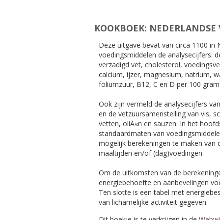
KOOKBOEK: NEDERLANDSE
Deze uitgave bevat van circa 1100 in 
voedingsmiddelen de analysecijfers: de
verzadigd vet, cholesterol, voedingsve
calcium, ijzer, magnesium, natrium, w
foliumzuur, B12, C en D per 100 gram
Ook zijn vermeld de analysecijfers va
en de vetzuursamenstelling van vis, s
vetten, oliÃ«n en sauzen. In het hoo
standaardmaten van voedingsmiddelen.
mogelijk berekeningen te maken van
maaltijden en/of (dag)voedingen.
Om de uitkomsten van de berekeninge
energiebehoefte en aanbevelingen v
Ten slotte is een tabel met energiebe
van lichamelijke activiteit gegeven.
Dit boekje is te verkrijgen in de
Webwi