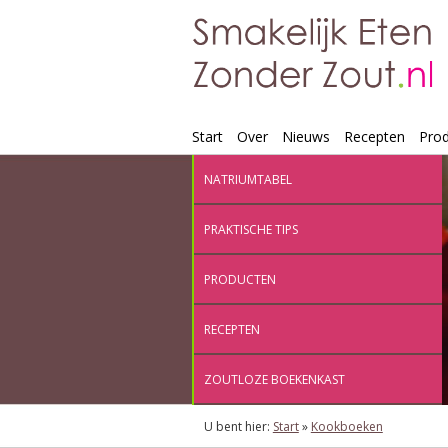
Start
Over
Nieuws
Recepten
Pro
NATRIUMTABEL
PRAKTISCHE TIPS
PRODUCTEN
RECEPTEN
ZOUTLOZE BOEKENKAST
U bent hier:
Start
»
Kookboeken