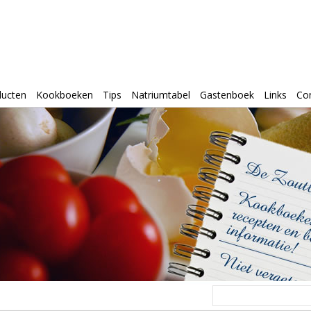
ducten
Kookboeken
Tips
Natriumtabel
Gastenboek
Links
Co