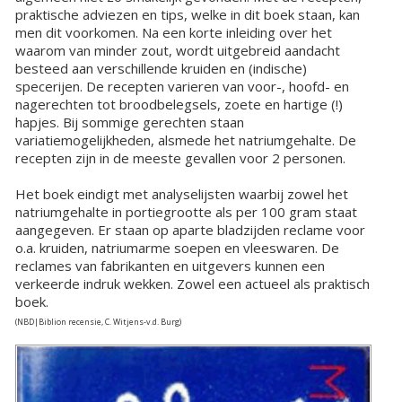
praktische adviezen en tips, welke in dit boek staan, kan
men dit voorkomen. Na een korte inleiding over het
waarom van minder zout, wordt uitgebreid aandacht
besteed aan verschillende kruiden en (indische)
specerijen. De recepten varieren van voor-, hoofd- en
nagerechten tot broodbelegsels, zoete en hartige (!)
hapjes. Bij sommige gerechten staan
variatiemogelijkheden, alsmede het natriumgehalte. De
recepten zijn in de meeste gevallen voor 2 personen.
Het boek eindigt met analyselijsten waarbij zowel het
natriumgehalte in portiegrootte als per 100 gram staat
aangegeven. Er staan op aparte bladzijden reclame voor
o.a. kruiden, natriumarme soepen en vleeswaren. De
reclames van fabrikanten en uitgevers kunnen een
verkeerde indruk wekken. Zowel een actueel als praktisch
boek.
(NBD|Biblion recensie, C. Witjens-v.d. Burg)