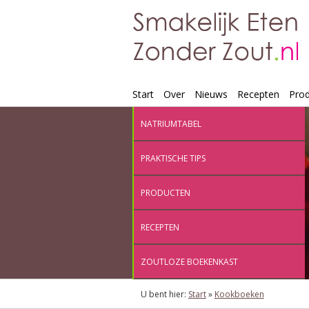
Start
Over
Nieuws
Recepten
Pro
NATRIUMTABEL
PRAKTISCHE TIPS
PRODUCTEN
RECEPTEN
ZOUTLOZE BOEKENKAST
U bent hier:
Start
»
Kookboeken