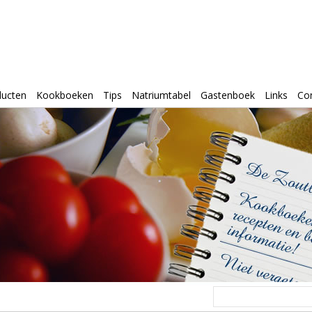
ducten
Kookboeken
Tips
Natriumtabel
Gastenboek
Links
Co