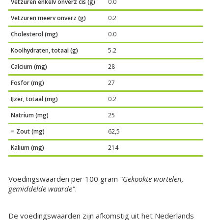
Vetzuren enkelv onverz cis (g)
0.0
Vetzuren meerv onverz (g)
0.2
Cholesterol (mg)
0.0
Koolhydraten, totaal (g)
5.2
Calcium (mg)
28
Fosfor (mg)
27
IJzer, totaal (mg)
0.2
Natrium (mg)
25
= Zout (mg)
62,5
Kalium (mg)
214
Voedingswaarden per 100 gram
"Gekookte wortelen,
gemiddelde waarde"
.
De voedingswaarden zijn afkomstig uit het Nederlands